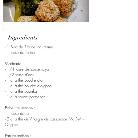
Ingredients
- 1 Bloc de 1lb de tofu ferme
- 1 tasse de farine
Marinade :
- 1/4 tasse de sauce soya
- 1/2 tasse d'eau
- 1 c. à thé poudre d'ail
- 1 c. à thé poudre d'oignon
- 1 c. à thé paprika
- 1 c. à soupe parmesan
Babeurre maison :
- 1 tasse de lait
- 2 c. à thé de Vinaigre de cassonade Mc Duff -
Original
Panure maison :