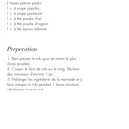
- 2 tasses panure panko
- 1 c. à soupe paprika
- 1 c. à soupe parmesan
- 1 c. à thé poudre d'ail
- 1 c. à thé poudre d'oignon
- 1 c. à thé épices italienne
Preperation
1. Bien presser le tofu pour en retirer le plus
d'eau possible.
2. Couper le bloc de tofu sur le long. Déchirer
des morceaux d'environ 1 po.
3. Mélanger les ingrédients de la marinade et y
faire tremper le tofu pendant 1 heure minimum,
idéalement toute la nuit.
4. Dans 3 bols, placer séparément la farine, les
ingrédients de la panure et le babeurre. Laisser le
bol avec le lait et le vinaigre reposer quelques
minutes pour que le babeurre se forme bien.
5. Tremper les morceaux de tofu un à la fois dans
la farine, dans le babeurre, encore une fois dans
la farine et dans le babeurre puis dans la panure.