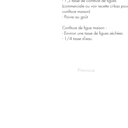
- 1,5 tasse de confiture de figues
(commerciale ou voir recette ci-bas pou
confiture maison)
- Poivre au goût
Confiture de figue maison :
- Environ une tasse de figues séchées
- 1/4 tasse d'eau.
Previous