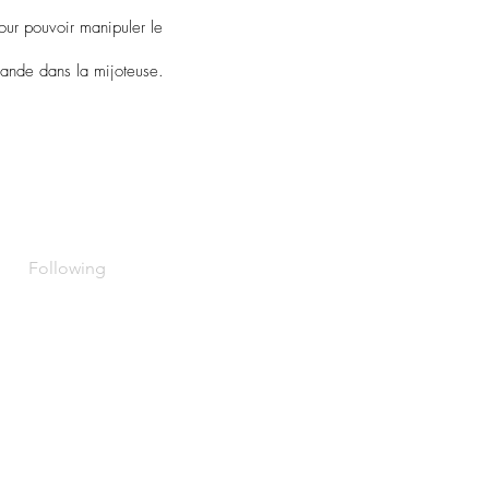
pour pouvoir manipuler le
viande dans la mijoteuse.
Following