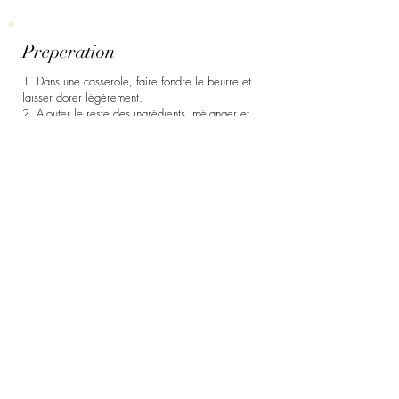
Preperation
1. Dans une casserole, faire fondre le beurre et
laisser dorer légèrement.
2. Ajouter le reste des ingrédients, mélanger et
laisser réduire jusqu'à l'obtention d'une
consistance sirupeuse. Retirer rapidement du feu
lorsque le sirop est prêt.
** Le même que pour la recette de queue de
castor s'il vous en reste.
3. Mélanger tous les ingrédients de la salade et
arroser un filet d'huile d'olive et un filet de sirop
de vinaigre de cassonade.
Previous
Following
©2019 by Vinaigrerie Artisanale Mc Duff,