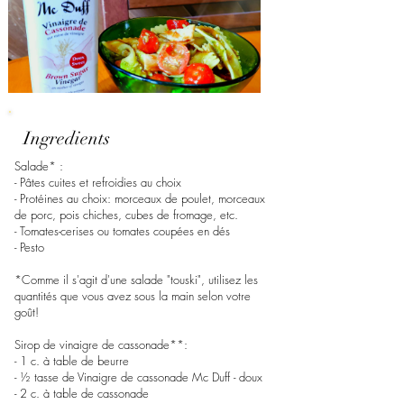
Ingredients
Salade* :
- Pâtes cuites et refroidies au choix
- Protéines au choix: morceaux de poulet, morceaux
de porc, pois chiches, cubes de fromage, etc.
- Tomates-cerises ou tomates coupées en dés
- Pesto
*Comme il s'agit d'une salade "touski", utilisez les
quantités que vous avez sous la main selon votre
goût!
Sirop de vinaigre de cassonade**:
- 1 c. à table de beurre
- ½ tasse de Vinaigre de cassonade Mc Duff - doux
- 2 c. à table de cassonade