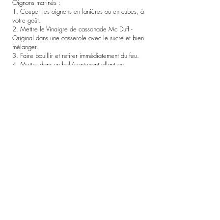
Oignons marinés :
1. Couper les oignons en lanières ou en cubes, à
votre goût.
2. Mettre le Vinaigre de cassonade Mc Duff -
Original dans une casserole avec le sucre et bien
mélanger.
3. Faire bouillir et retirer immédiatement du feu.
4. Mettre dans un bol/contenant allant au
réfrigérateur et ajouter les oignons. Laisser
mariner au minimum 1 heure.
Salade :
5. Couper le concombre, les tomates et le
fromage feta en cubes. Mettre dans un bol.
6. Ajouter l’huile d’olive, le vinaigre balsamique
et le Vinaigre de cassonade Mc Duff - Miel.
7. Ajouter les oignons marinés et le poivre et bien
mélanger.
Previous
Following
©2019 by Vinaigrerie Artisanale Mc Duff,