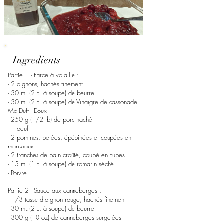
Ingredients
Partie 1 - Farce à volaille :
- 2 oignons, hachés finement
- 30 mL (2 c. à soupe) de beurre
- 30 mL (2 c. à soupe) de Vinaigre de cassonade
Mc Duff - Doux
- 250 g (1/2 lb) de porc haché
- 1 oeuf
- 2 pommes, pelées, épépinées et coupées en
morceaux
- 2 tranches de pain croûté, coupé en cubes
- 15 mL (1 c. à soupe) de romarin séché
- Poivre
Partie 2 - Sauce aux canneberges :
- 1/3 tasse d'oignon rouge, hachés finement
- 30 mL (2 c. à soupe) de beurre
- 300 g (10 oz) de canneberges surgelées