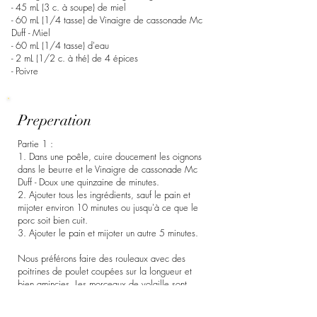
- 45 mL (3 c. à soupe) de miel
- 60 mL (1/4 tasse) de Vinaigre de cassonade Mc
Duff - Miel
- 60 mL (1/4 tasse) d'eau
- 2 mL (1/2 c. à thé) de 4 épices
- Poivre
Preperation
Partie 1 :
1. Dans une poêle, cuire doucement les oignons
dans le beurre et le Vinaigre de cassonade Mc
Duff - Doux une quinzaine de minutes.
2. Ajouter tous les ingrédients, sauf le pain et
mijoter environ 10 minutes ou jusqu'à ce que le
porc soit bien cuit.
3. Ajouter le pain et mijoter un autre 5 minutes.
Nous préférons faire des rouleaux avec des
poitrines de poulet coupées sur la longueur et
bien amincies. Les morceaux de volaille sont
farcis avec la préparation, puis roulés serrés avec
de la ficelle de boucher. Les rouleaux sont ensuite