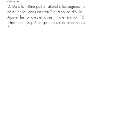
assiette.
2. Dans la même poêle, attendrir les oignons, le
céleri et l’ail dans environ 2 c. à soupe d'huile.
Ajouter les tomates et laisser mijoter environ 15
minutes ou jusqu'à ce qu'elles soient bien molles.
Poivrer au goût.
3. Ajouter les aubergines réservées, le Vinaigre
de cassonade Mc Duff- Doux, les olives et le
sucre. Poursuivre la cuisson 5 minutes. Soupoudrer
de persil.
À manger sur des pâtes, du couscous ou servie
sur des croûtons, puis saupoudrée avec un peu de
fromage parmesan.
Précédent
Suivant
©
2019-2026
par Vinaigrerie Artisanale Mc Duff,
Division agroalimentaire et bioprocédés
de Raspberry Scientific
Inc.