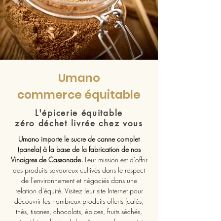
Umano
commerce équitable
L'épicerie équitable
zéro déchet livrée chez vous
Umano importe le sucre de canne complet
(panela) à la base de la fabrication de nos
Vinaigres de Cassonade.
Leur mission est d'offrir
des produits savoureux cultivés dans le respect
de l’environnement et négociés dans une
relation d’équité. Visitez leur site Internet pour
découvrir les nombreux produits offerts (cafés,
thés, tisanes, chocolats, épices, fruits séchés,