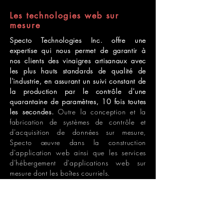
Les technologies web sur
mesure
Specto Technologies Inc. offre une
expertise qui nous permet de garantir à
nos clients des vinaigres artisanaux avec
les plus hauts standards de qualité de
l'industrie, en assurant un suivi constant de
la production par le contrôle d'une
quarantaine de paramètres, 10 fois toutes
les secondes.
Outre la conception et la
fabrication de systèmes de contrôle et
d'acquisition de données sur mesure,
Specto œuvre dans la construction
d'application web ainsi que les services
d'hébergement d'applications web sur
mesure dont les boîtes courriels.
Visiter Specto Technologies